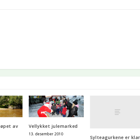
løpet av
Vellykket julemarked
13. desember 2010
Sylteagurkene er kla