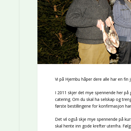
Vi på Hjembu håper dere alle har en fin ju
I 2011 skjer det mye spennende her på 
catering. Om du skal ha selskap og trenge
første bestillingene for konfirmasjon har 
Det vil også skje mye spennende på kursf
skal hente inn gode krefter utenfra. Føl